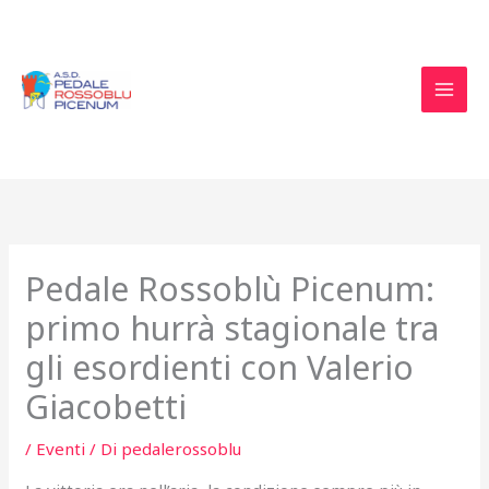
Vai
al
contenuto
Pedale Rossoblù Picenum:
primo hurrà stagionale tra
gli esordienti con Valerio
Giacobetti
/
Eventi
/ Di
pedalerossoblu